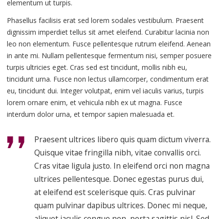
elementum ut turpis.
Phasellus facilisis erat sed lorem sodales vestibulum. Praesent
dignissim imperdiet tellus sit amet eleifend. Curabitur lacinia non
leo non elementum. Fusce pellentesque rutrum eleifend. Aenean
in ante mi. Nullam pellentesque fermentum nisi, semper posuere
turpis ultricies eget. Cras sed est tincidunt, mollis nibh eu,
tincidunt urna. Fusce non lectus ullamcorper, condimentum erat
eu, tincidunt dui. Integer volutpat, enim vel iaculis varius, turpis
lorem ornare enim, et vehicula nibh ex ut magna. Fusce
interdum dolor urna, et tempor sapien malesuada et.
Praesent ultrices libero quis quam dictum viverra.
Quisque vitae fringilla nibh, vitae convallis orci.
Cras vitae ligula justo. In eleifend orci non magna
ultrices pellentesque. Donec egestas purus dui,
at eleifend est scelerisque quis. Cras pulvinar
quam pulvinar dapibus ultrices. Donec mi neque,
aliquet iaculis congue non, porta sagittis nisl. Sed