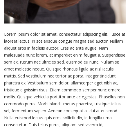
Lorem ipsum dolor sit amet, consectetur adipiscing elit. Fusce at
laoreet lectus. In scelerisque congue magna sed auctor. Nullam
aliquet eros in facilisis auctor. Cras ac ante augue. Nam
malesuada nunc lorem, at imperdiet enim feugiat a. Suspendisse
sem ex, rutrum nec ultricies sed, euismod eu nunc. Nullam sit
amet molestie neque. Quisque rhoncus ligula ac nisl iaculis
mattis. Sed vestibulum nec tortor ac porta. Integer tincidunt
pharetra ex. Vestibulum sem dolor, ullamcorper eget nibh ac,
tristique dignissim risus. Etiam commodo semper nunc ornare
mollis. Quisque vehicula porttitor ante ac egestas. Phasellus non
commodo purus. Morbi blandit metus pharetra, tristique tellus
vel, fermentum sapien. Aenean consequat at dui at euismod.
Nulla euismod lectus quis eros sollicitudin, id fringilla urna
consectetur. Duis tellus purus, aliquam sed viverra id,