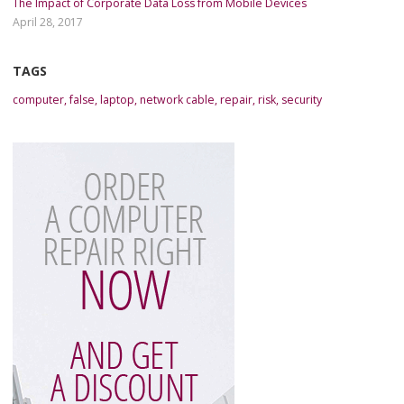
The Impact of Corporate Data Loss from Mobile Devices
April 28, 2017
TAGS
computer
,
false
,
laptop
,
network cable
,
repair
,
risk
,
security