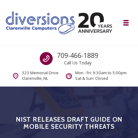
Skip to navigation
Skip to content
Toggl
Diversions Computer Centre
Call us
709-466-1889
Computer and Mobility Sales and Service. IT It's What we Do.
Call Us Today
323 Memorial Drive
Mon - Fri: 9:30am to 5:00pm
Clarenville, NL
Sat & Sun: Closed
NIST RELEASES DRAFT GUIDE ON
MOBILE SECURITY THREATS